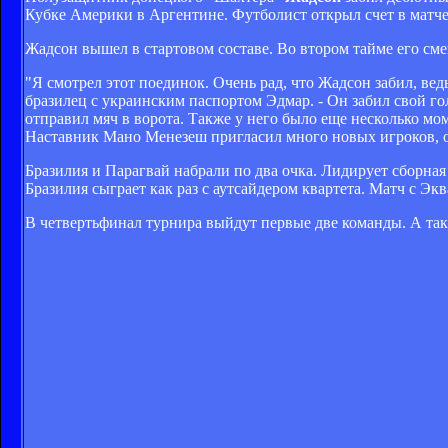
Кубке Америки в Аргентине. Футболист открыл счет в матче 
Жадсон вышел в стартовом составе. Во втором тайме его с
"Я смотрел этот поединок. Очень рад, что Жадсон забил, ве
бразилец с украинским паспортом Эдмар. - Он забил свой го
отправил мяч в ворота. Также у него было еще несколько мо
Наставник Мано Менезеш пригласил много новых игроков, он
Бразилия и Парагвай набрали по два очка. Лидирует сборная
Бразилия сыграет как раз с аутсайдером квартета. Матч с Эк
В четвертьфинал турнира выйдут первые две команды. А такж