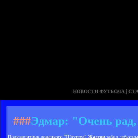
|
НОВОСТИ ФУТБОЛА
СТ
###
Эдмар: "Очень рад,
Полузащитник донецкого "Шахтера"
Жадсон
забил дебютный