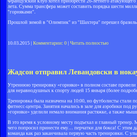
Французский клуб хотел приобрести 26-летнего атакующего
лета. Сумма трансфера может составить порядка шести милли
"горняками".
Прошлой зимой в "Олимпик" из "Шахтера" перешел бразильс
10.03.2015 |
Комментарии: 0
|
Читать полностью
Жадсон отправил Левандовски в нока
Утреннюю тренировку «горняки» в полном составе провели 
для неравнодушных к спорту людей 15 января (более подробне
Тренировка была назначена на 10:00, но футболисты стали п
фитнесс-центра. Занятия начались в зале для аэробики под
«горняки» уделили немало внимания растяжке, а также мыш
В это время к условному месту подъехал и главный тренер.
чего попросил принести ему… перчатки для бокса! С этим да
команда как раз заканчивала первую часть тренировки. С ул