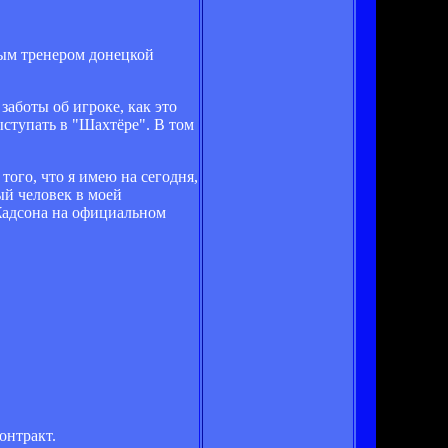
ым тренером донецкой
заботы об игроке, как это
ыступать в "Шахтёре". В том
того, что я имею на сегодня,
ый человек в моей
 Жадсона на официальном
онтракт.