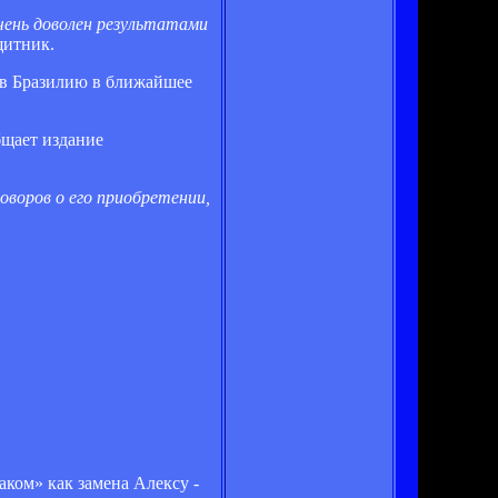
очень доволен результатами
щитник.
 в Бразилию в ближайшее
бщает издание
оворов о его приобретении,
аком» как замена Алексу -