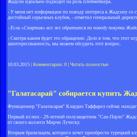
Жадсон идеально подходит на роль плеймейкера.
- У меня нет информации по поводу интереса к Жадсону со с
достойный серьезных клубов, - отметил генеральный дирек
- Если «Спартак» все же обратится по поводу покупки Жад
- Смотря каким будет это обращение. Дело в том, что этот и
заинтересованность, мы можем обсудить этот вопрос.
10.03.2015 |
Комментарии: 0
|
Читать полностью
"Галатасарай" собирается купить Жа
Функционер "Галатасарая" Клаудио Таффарел сейчас находит
Первый из них - 29-летний полузащитник "Сан-Пауло" Жадс
от своего коллеги Мирчи Луческу.
Вторым бразильцем, которого хочет приобрести турецкий кл