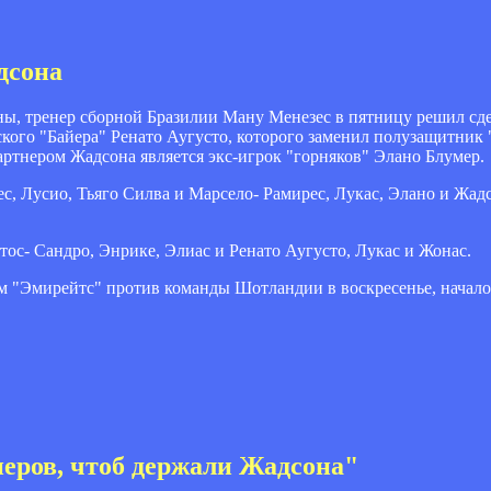
дсона
ны, тренер сборной Бразилии Ману Менезес в пятницу решил сде
нского "Байера" Ренато Аугусто, которого заменил полузащитни
партнером Жадсона является экс-игрок "горняков" Элано Блумер.
ес, Лусио, Тьяго Силва и Марсело- Рамирес, Лукас, Элано и Жад
ос- Сандро, Энрике, Элиас и Ренато Аугусто, Лукас и Жонас.
м "Эмирейтс" против команды Шотландии в воскресенье, начало 
неров, чтоб держали Жадсона"