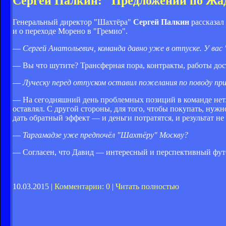
Сергей Палкин: "Предложений по Жа
Генеральный директор "Шахтёра"
Сергей Палкин
рассказал
и о переходе Морено в "Гремио".
—
Сергей Анатольевич, команда давно уже в отпуске. У вас
— Вы что шутите? Трансферная пора, контракты, работы дос
—
Луческу перед отпуском оставил пожелания по поводу п
— На сегодняшний день проблемных позиций в команде нет. 
оставлял. С другой стороны, для того, чтобы покупать, нужн
дать обратный эффект — и деньги потратятся, и результат не
—
Таргамадзе уже предпочёл "Шахтёру" Москву?
— Согласен, что Давид — интересный и перспективный фут
10.03.2015 |
Комментарии: 0
|
Читать полностью