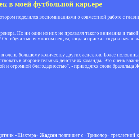
ек в моей футбольной карьере
отором поделился воспоминаниями о совместной работе с главн
тренера. Но ни один из них не проявлял такого внимания и такой 
! Он обучил меня многим вещам, когда я приехал сюда и начал в
ня очень большому количеству других аспектов. Более половины 
частвовать в оборонительных действиях команды. Это очень важн
отой и огромной благодарностью", - приводятся слова бразильца
ащитник «Шахтера»
Жадсон
подпишет с «Триколор» трехлетний к