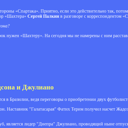
тороны «Спартака». Приятно, если это действительно так, пото
тор «Шахтера»
Сергей Палкин
в разговоре с корреспондентом «С
сона?
грок нужен «Шахтеру». На сегодня мы не намерены с ним расстава
дсона и Джулиано
ся в Бразилии, ведя переговоры о приобретении двух футболист
он. Наставник "Галатасарая" Фатих Терим получил насчет Жад
уб, является лидер "Днепра" Джулиано, проводящий ныне отпуск