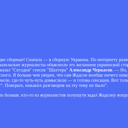
е
две сборные! Сначала — в сборную Украины. По интернету разнес
разильские журналисты объяснили это желанием украинской сто
сказал "Сегодня" генсек "Шахтера"
Александр Черкасов
. — Но,
ного. Я больше чем уверен, что сам Жадсон вообще ничего ником
ревели, где-то чуть-чуть домыслили — и готова сенсация. Вот тол
. Поверьте, никаких разговоров на эту тему не было".
уть больше, кто-то из журналистов полушутя задал Жадсону вопр