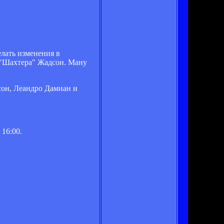
лать изменения в
к "Шахтера" Жадсон. Ману
сон, Леандро Дамиан и
16:00.