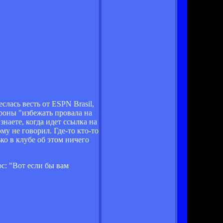
лась весть от ESPN Brasil,
роны "избежать провала на
 знаете, когда идет ссылка на
у не говорил. Где-то кто-то
ько в клубе об этом ничего
ос: "Вот если бы вам