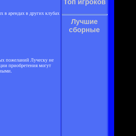
Топ игроков
х в арендах в других клубах
Лучшие
сборные
бых пожеланий Луческу не
уации приобретения могут
тными.