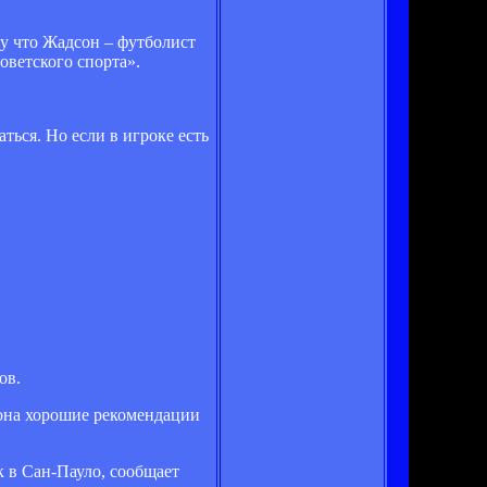
му что Жадсон – футболист
оветского спорта».
ться. Но если в игроке есть
ов.
сона хорошие рекомендации
 в Сан-Пауло, сообщает