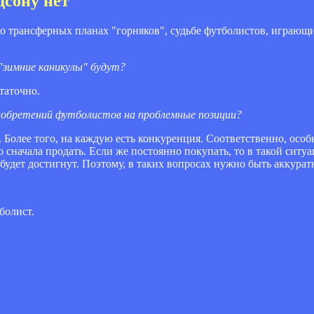
дсону нет"
 о трансферных планах "горняков", судьбе футболистов, играющи
 "зимние каникулы" будут?
таточно.
риобретений футболистов на проблемные позиции?
Более того, на каждую есть конкуренция. Соответственно, осо
о сначала продать. Если же постоянно покупать, то в такой сит
 будет достигнут. Поэтому, в таких вопросах нужно быть аккура
болист.