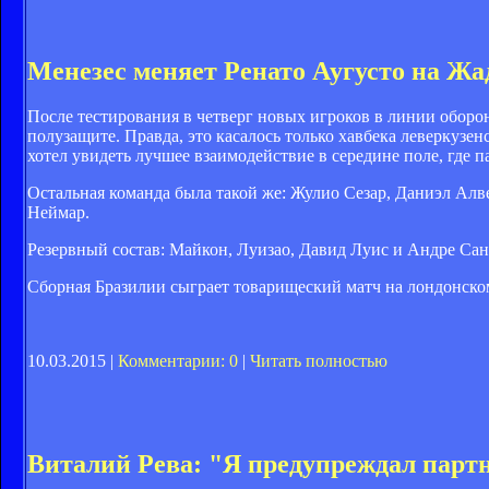
Менезес меняет Ренато Аугусто на Жа
После тестирования в четверг новых игроков в линии оборо
полузащите. Правда, это касалось только хавбека леверкузе
хотел увидеть лучшее взаимодействие в середине поле, где 
Остальная команда была такой же: Жулио Сезар, Даниэл Алв
Неймар.
Резервный состав: Майкон, Луизао, Давид Луис и Андре Сант
Сборная Бразилии сыграет товарищеский матч на лондонско
10.03.2015 |
Комментарии: 0
|
Читать полностью
Виталий Рева: "Я предупреждал парт